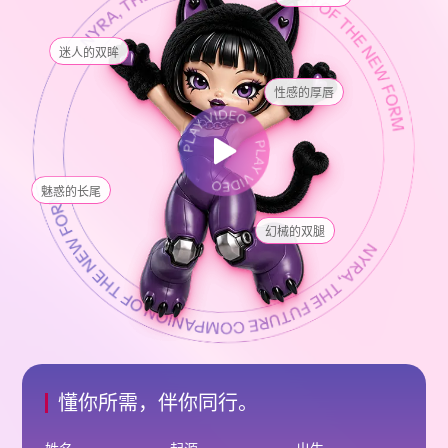
迷人的双眸
性感的厚唇

魅惑的长尾
幻械的双腿
懂你所需，伴你同行。