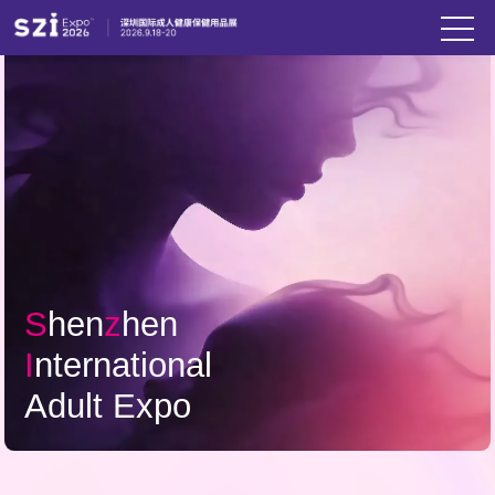
S
hen
z
hen
I
nternational
Adult Expo